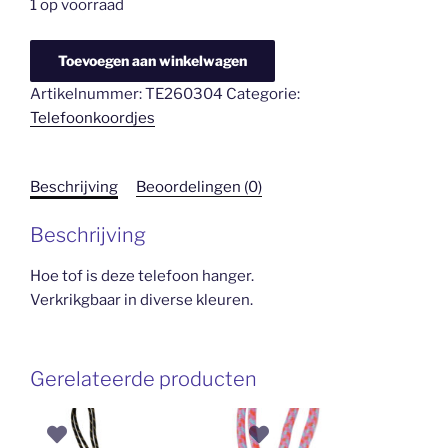
1 op voorraad
Telefoon
Toevoegen aan winkelwagen
pols
Artikelnummer:
TE260304
Categorie:
hanger
Telefoonkoordjes
blauw
aantal
Beschrijving
Beoordelingen (0)
Beschrijving
Hoe tof is deze telefoon hanger.
Verkrikgbaar in diverse kleuren.
Gerelateerde producten