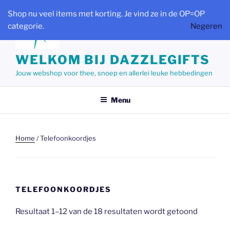
Ga
Shop nu veel items met korting. Je vind ze in de OP=OP
naar
categorie.
Negeren
de
inhoud
WELKOM BIJ DAZZLEGIFTS
Jouw webshop voor thee, snoep en allerlei leuke hebbedingen
Menu
Home
/ Telefoonkoordjes
TELEFOONKOORDJES
Gesorte
Resultaat 1–12 van de 18 resultaten wordt getoond
op